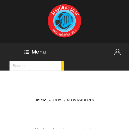
Menu
»
»
Inicio
CO2
ATOMIZADORES