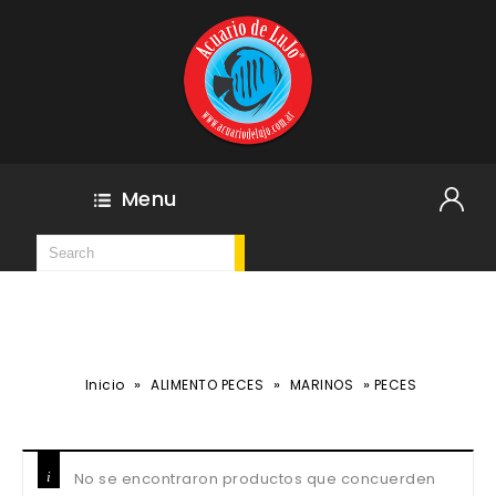
Menu
»
»
»
Inicio
ALIMENTO PECES
MARINOS
PECES
No se encontraron productos que concuerden