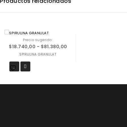
Productos relacionados
Precio sugerido:
$
18.740,00
-
$
81.380,00
SPIRULINA GRANULAT
Agregar a
favoritos