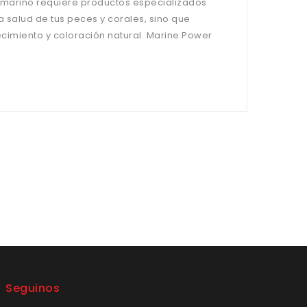
 marino requiere productos especializados
 salud de tus peces y corales, sino que
cimiento y coloración natural. Marine Power
Seguinos