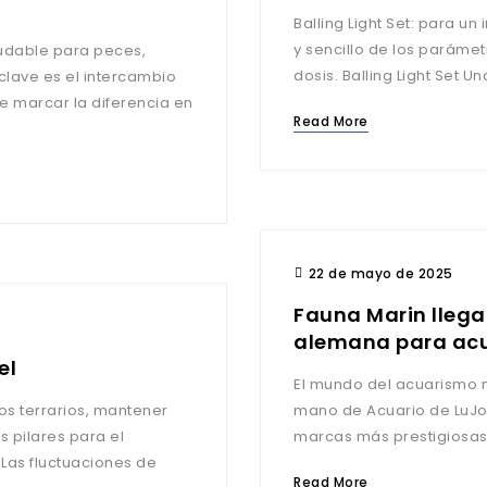
Balling Light Set: para un
y sencillo de los paráme
udable para peces,
dosis. Balling Light S
 clave es el intercambio
e marcar la diferencia en
Read More
22 de mayo de 2025
Fauna Marin llega 
alemana para acu
el
El mundo del acuarismo m
los terrarios, mantener
mano de Acuario de LuJo,
 pilares para el
marcas más prestigiosas a
Las fluctuaciones de
Read More