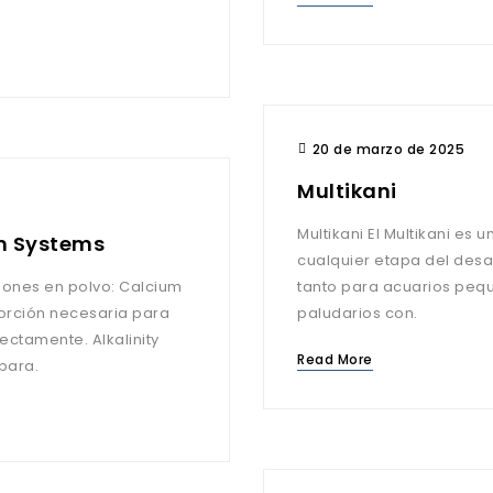
20 de marzo de 2025
Multikani
Multikani El Multikani es u
m Systems
cualquier etapa del desarr
tanto para acuarios peque
porción necesaria para
paludarios con.
te. Alkalinity
Read More
para.