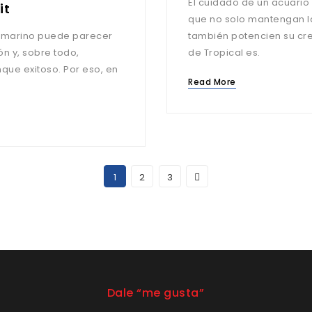
El cuidado de un acuario
it
que no solo mantengan la
o marino puede parecer
también potencien su cre
ón y, sobre todo,
de Tropical es.
que exitoso. Por eso, en
Read More
1
2
3
Dale “me gusta”