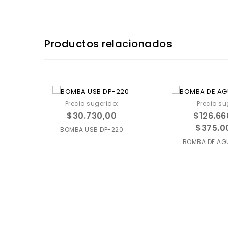
Productos relacionados
Precio sugerido:
Precio su
$
30.730,00
$
126.66
$
375.0
BOMBA USB DP-220
BOMBA DE AG
Agregar a
Agregar a
favoritos
favoritos