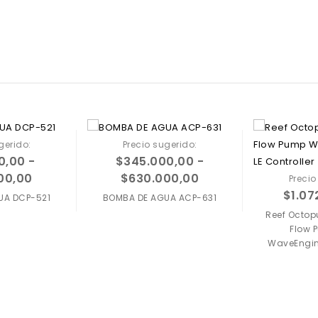
gerido:
Precio sugerido:
0,00
-
$
345.000,00
-
00,00
$
630.000,00
Precio
$
1.07
UA DCP-521
BOMBA DE AGUA ACP-631
Reef Octop
Flow 
Agregar a
WaveEngine
favoritos
Agregar a
favoritos