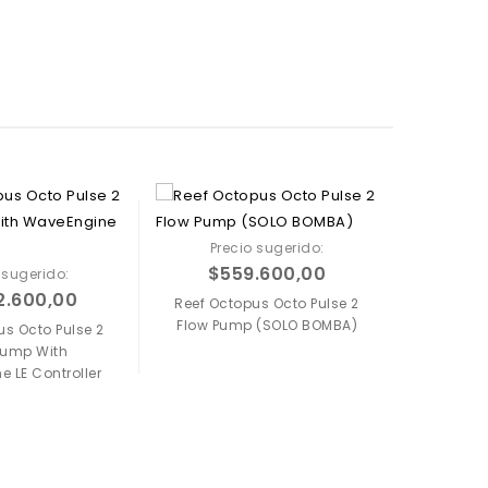
Precio sugerido:
Pre
$
559.600,00
$
6
 sugerido:
2.600,00
Reef Octopus Octo Pulse 2
Reef Oc
Flow Pump (SOLO BOMBA)
(S
us Octo Pulse 2
Pump With
 LE Controller
Agregar a
Agregar a
favoritos
favoritos