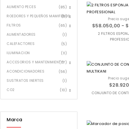
ALIMENTO PECES
(85)
ROEDORES Y PEQUEÑOS MAMIFEROS
(3)
Precio suge
$
58.050,00
-
$
FILTROS
(65)
2 FILTROS ESPO
ALIMENTADORES
(1)
PROFESSI
CALEFACTORES
(5)
ILUMINACION
(11)
Agregar a
ACCESORIOS Y MANTENIMIENTO
(77)
favoritos
ACONDICIONADORES
(56)
Precio suge
SUSTRATOS INERTES
(1)
$
28.920
CO2
(10)
CONJUNTO DE CONTR
Agregar a
favoritos
Marca