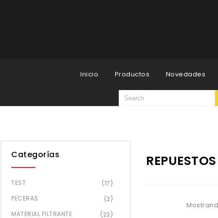
Inicio
Productos
Novedades
Categorías
REPUESTOS
TEST
(17)
PECERAS
(2)
Mostrand
MATERIAL FILTRANTE
(22)