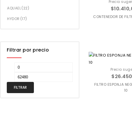
Precio suger
$
10.410
AQUAEL
(22)
CONTENEDOR DE FILT
HYDOR
(17)
Agregar a
favoritos
Filtrar por precio
Precio suge
$
26.450
FILTRO ESPONJA NE
FILTRAR
10
Agregar a
favoritos