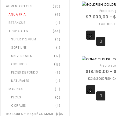
ALIMENTO PECES
(85)
Precio su
AGUA FRIA
(6)
$
7.030,00
-
ESTANQUE
(3)
GOLDFISH
TROPICALES
(44)
Agregar a
SUPER PREMIUM
(4)
favoritos
SOFT LINE
(1)
UNIVERSALES
(17)
CICLIDOS
(13)
Precio su
$
18.190,00
-
PECES DE FONDO
(3)
KOI&GOLDFISH C
NATURALES
(3)
MARINOS
(11)
Agregar a
PECES
(0)
favoritos
CORALES
(3)
ROEDORES Y PEQUEÑOS MAMIFEROS
(3)