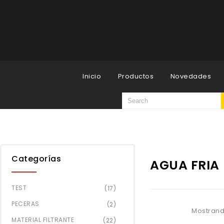
Inicio
Productos
Novedades
Categorías
AGUA FRIA
TEST
(17)
PECERAS
(2)
Mostrand
MATERIAL FILTRANTE
(22)